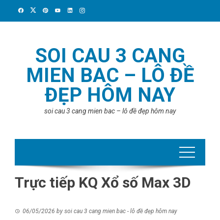
Skip
to
content
SOI CAU 3 CANG
MIEN BAC – LÔ ĐỀ
ĐẸP HÔM NAY
soi cau 3 cang mien bac – lô đề đẹp hôm nay
Trực tiếp KQ Xổ số Max 3D
06/05/2026
by
soi cau 3 cang mien bac - lô đề đẹp hôm nay