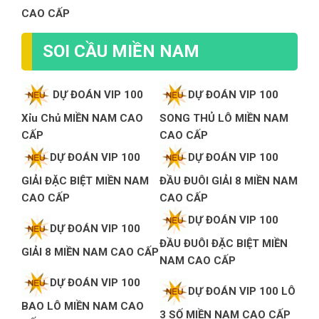
CAO CẤP
SOI CẦU MIỀN NAM
DỰ ĐOÁN VIP 100
DỰ ĐOÁN VIP 100
Xỉu Chủ MIỀN NAM CAO
SONG THỦ LÔ MIỀN NAM
CẤP
CAO CẤP
DỰ ĐOÁN VIP 100
DỰ ĐOÁN VIP 100
GIẢI ĐẶC BIỆT MIỀN NAM
ĐẦU ĐUÔI GIẢI 8 MIỀN NAM
CAO CẤP
CAO CẤP
DỰ ĐOÁN VIP 100
DỰ ĐOÁN VIP 100
ĐẦU ĐUÔI ĐẶC BIỆT MIỀN
GIẢI 8 MIỀN NAM CAO CẤP
NAM CAO CẤP
DỰ ĐOÁN VIP 100
DỰ ĐOÁN VIP 100 LÔ
BAO LÔ MIỀN NAM CAO
3 SỐ MIỀN NAM CAO CẤP