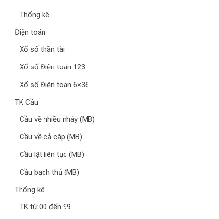
Thống kê
Điện toán
Xổ số thần tài
Xổ số Điện toán 123
Xổ số Điện toán 6×36
TK Cầu
Cầu về nhiều nháy (MB)
Cầu về cả cặp (MB)
Cầu lật liên tục (MB)
Cầu bạch thủ (MB)
Thống kê
TK từ 00 đến 99