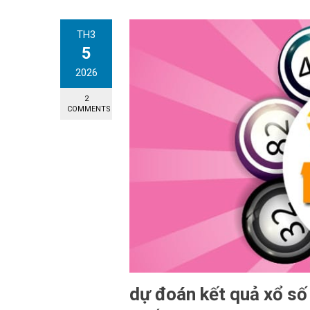
TH3
5
2026
2
COMMENTS
dự đoán kết quả xổ số