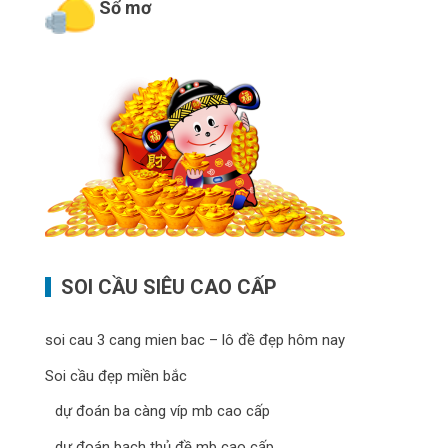
Sổ mơ
SOI CẦU SIÊU CAO CẤP
soi cau 3 cang mien bac – lô đề đẹp hôm nay
Soi cầu đẹp miền bắc
dự đoán ba càng víp mb cao cấp
dự đoán bạch thủ đề mb cao cấp