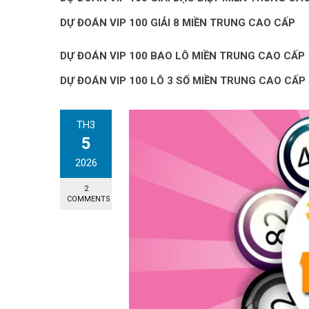
DỰ ĐOÁN VIP 100 GIẢI 8 MIỀN TRUNG CAO CẤP
DỰ ĐOÁN VIP 100 BAO LÔ MIỀN TRUNG CAO CẤP
DỰ ĐOÁN VIP 100 LÔ 3 SỐ MIỀN TRUNG CAO CẤP
TH3
5
2026
2
COMMENTS