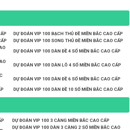
CẤP
DỰ ĐOÁN VIP 100 BẠCH THỦ ĐỀ MIỀN BẮC CAO CẤP
CẤP
DỰ ĐOÁN VIP 100 SONG THỦ ĐỀ MIỀN BẮC CAO CẤP
CAO
DỰ ĐOÁN VIP 100 DÀN ĐỀ 4 SỐ MIỀN BẮC CAO CẤP
CAO
DỰ ĐOÁN VIP 100 DÀN LÔ 4 SỐ MIỀN BẮC CAO CẤP
ẮC
DỰ ĐOÁN VIP 100 DÀN ĐỀ 6 SỐ MIỀN BẮC CAO CẤP
ẤP
DỰ ĐOÁN VIP 100 DÀN ĐỀ 10 SỐ MIỀN BẮC CAO CẤP
ẤP
DỰ ĐOÁN VIP 100 3 CÀNG MIỀN BẮC CAO CẤP
DỰ ĐOÁN VIP 100 DÀN 3 CÀNG 2 SỐ MIỀN BẮC CAO