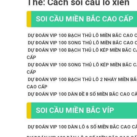
Thẻ:
Cách soi cầu lô xiên
SOI CẦU MIỀN BẮC CAO CẤP
DỰ ĐOÁN VIP 100 BẠCH THỦ LÔ MIỀN BẮC CAO 
DỰ ĐOÁN VIP 100 SONG THỦ LÔ MIỀN BẮC CAO 
DỰ ĐOÁN VIP 100 BẠCH THỦ LÔ KÉP MIỀN BẮC 
CẤP
DỰ ĐOÁN VIP 100 SONG THỦ LÔ KÉP MIỀN BẮC 
CẤP
DỰ ĐOÁN VIP 100 BẠCH THỦ LÔ 2 NHÁY MIỀN B
CAO CẤP
DỰ ĐOÁN VIP 100 DÀN ĐỀ 8 SỐ MIỀN BẮC CAO C
SOI CẦU MIỀN BẮC VÍP
DỰ ĐOÁN VIP 100 DÀN LÔ 6 SỐ MIỀN BẮC CAO C