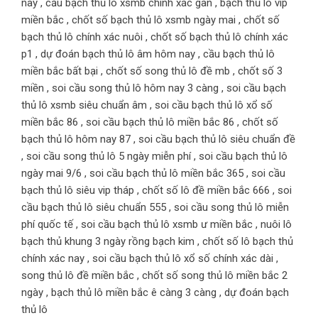
nay , cầu bạch thủ lô xsmb chính xác gan , bạch thủ lô vip
miền bắc , chốt số bạch thủ lô xsmb ngày mai , chốt số
bạch thủ lô chính xác nuôi , chốt số bạch thủ lô chính xác
p1 , dự đoán bạch thủ lô âm hôm nay , cầu bạch thủ lô
miền bắc bất bại , chốt số song thủ lô đề mb , chốt số 3
miền , soi cầu song thủ lô hôm nay 3 càng , soi cầu bạch
thủ lô xsmb siêu chuẩn âm , soi cầu bạch thủ lô xổ số
miền bắc 86 , soi cầu bạch thủ lô miền bắc 86 , chốt số
bạch thủ lô hôm nay 87 , soi cầu bạch thủ lô siêu chuẩn đề
, soi cầu song thủ lô 5 ngày miễn phí , soi cầu bạch thủ lô
ngày mai 9/6 , soi cầu bạch thủ lô miền bắc 365 , soi cầu
bạch thủ lô siêu vip tháp , chốt số lô đề miền bắc 666 , soi
cầu bạch thủ lô siêu chuẩn 555 , soi cầu song thủ lô miễn
phí quốc tế , soi cầu bạch thủ lô xsmb ư miền bắc , nuôi lô
bạch thủ khung 3 ngày rồng bạch kim , chốt số lô bạch thủ
chính xác nay , soi cầu bạch thủ lô xổ số chính xác dài ,
song thủ lô đề miền bắc , chốt số song thủ lô miền bắc 2
ngày , bạch thủ lô miền bắc ê càng 3 càng , dự đoán bạch
thủ lô