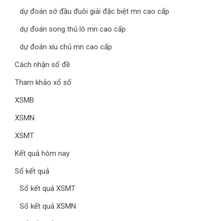
dự đoán sớ đầu đuôi giải đặc biệt mn cao cấp
dự đoán song thủ lô mn cao cấp
dự đoán xíu chủ mn cao cấp
Cách nhận số đề
Tham khảo xổ số
XSMB
XSMN
XSMT
Kết quả hôm nay
Sổ kết quả
Sổ kết quả XSMT
Sổ kết quả XSMN