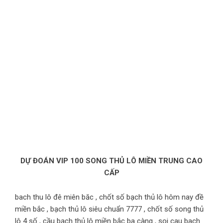
DỰ ĐOÁN VIP 100 SONG THỦ LÔ MIỀN TRUNG CAO
CẤP
bach thu lô đê miên băc , chốt số bạch thủ lô hôm nay đề
miền bắc , bạch thủ lô siêu chuẩn 7777 , chốt số song thủ
lô 4 số , cầu bạch thủ lô miền bắc ba càng , soi cau bach