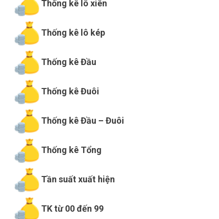
Thống kê lô xiên
Thống kê lô kép
Thống kê Đầu
Thống kê Đuôi
Thống kê Đầu – Đuôi
Thống kê Tổng
Tần suất xuất hiện
TK từ 00 đến 99