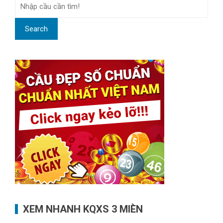
Search
XEM NHANH KQXS 3 MIÈN