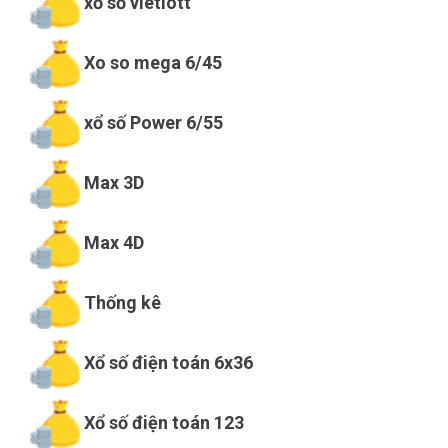
xổ số vietlott
Xo so mega 6/45
xổ số Power 6/55
Max 3D
Max 4D
Thống kê
Xổ số điện toán 6x36
Xổ số điện toán 123