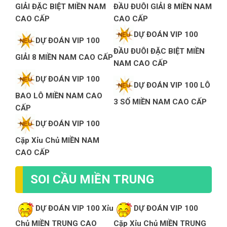
GIẢI ĐẶC BIỆT MIỀN NAM
ĐẦU ĐUÔI GIẢI 8 MIỀN NAM
CAO CẤP
CAO CẤP
DỰ ĐOÁN VIP 100
DỰ ĐOÁN VIP 100
ĐẦU ĐUÔI ĐẶC BIỆT MIỀN
GIẢI 8 MIỀN NAM CAO CẤP
NAM CAO CẤP
DỰ ĐOÁN VIP 100
DỰ ĐOÁN VIP 100 LÔ
BAO LÔ MIỀN NAM CAO
3 SỐ MIỀN NAM CAO CẤP
CẤP
DỰ ĐOÁN VIP 100
Cặp Xỉu Chủ MIỀN NAM
CAO CẤP
SOI CẦU MIỀN TRUNG
DỰ ĐOÁN VIP 100 Xỉu
DỰ ĐOÁN VIP 100
Chủ MIỀN TRUNG CAO
Cặp Xỉu Chủ MIỀN TRUNG