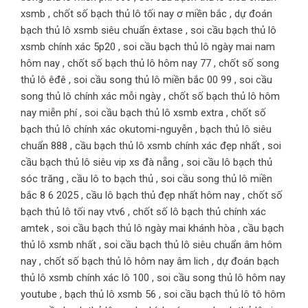
xsmb , chốt số bạch thủ lô tối nay ơ miền bắc , dự đoán
bạch thủ lô xsmb siêu chuẩn êxtase , soi cầu bạch thủ lô
xsmb chính xác 5p20 , soi cầu bạch thủ lô ngày mai nam
hôm nay , chốt số bạch thủ lô hôm nay 77 , chốt số song
thủ lô êđê , soi cầu song thủ lô miền bắc 00 99 , soi cầu
song thủ lô chính xác mỗi ngày , chốt số bạch thủ lô hôm
nay miễn phí , soi cầu bạch thủ lô xsmb extra , chốt số
bạch thủ lô chính xác okutomi-nguyễn , bạch thủ lô siêu
chuẩn 888 , cầu bạch thủ lô xsmb chính xác đẹp nhất , soi
cầu bạch thủ lô siêu vip xs đà nẵng , soi cầu lô bạch thủ
sóc trăng , cầu lô to bạch thủ , soi cầu song thủ lô miền
bắc 8 6 2025 , cầu lô bạch thủ đẹp nhất hôm nay , chốt số
bạch thủ lô tối nay vtv6 , chốt số lô bạch thủ chính xác
amtek , soi cầu bạch thủ lô ngày mai khánh hòa , cầu bạch
thủ lô xsmb nhất , soi cầu bạch thủ lô siêu chuẩn âm hôm
nay , chốt số bạch thủ lô hôm nay âm lich , dự đoán bạch
thủ lô xsmb chính xác lô 100 , soi cầu song thủ lô hôm nay
youtube , bạch thủ lô xsmb 56 , soi cầu bạch thủ lô tô hôm